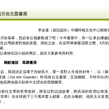
四月份主題書展
李金蓮（資訊提供）中國時報文化中心開卷
月份落幕，想必各位都參觀過了吧！今年書展中，有一位來自挪威
見台灣讀者對他的喜愛。因此之故，在這即將春暖花開之際，4月
家。
者林欣誼小姐的專訪，提供大家參考與利用。
德 幽默健談 風靡書展
，我就決定這輩子拒絕長大，要一直對人生保持好奇！」以《蘇
德（Jos tein Gaarder）昨現身台北書展，言談幽默、不時作
他高興地展示刻有中文譯名的受贈圖章。
任文學與哲學老師，擅長以對話說故事，將高深的哲理以簡潔
的世界》在全球創下三千萬本驚人銷量，也在台暢銷。他與太太首度
》。