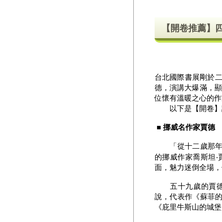
【開卷推薦】
台北國際書展剛於二
德，演講大爆滿，顯
位懷有溫暖之心的作
以下是【開卷】記
■ 挪威名作家賈
「從十二歲那年起
的挪威作家喬斯坦‧賈
面，魅力迷倒全場，
五十九歲的賈德曾
說，代表作《蘇菲
《庇里牛斯山的城堡