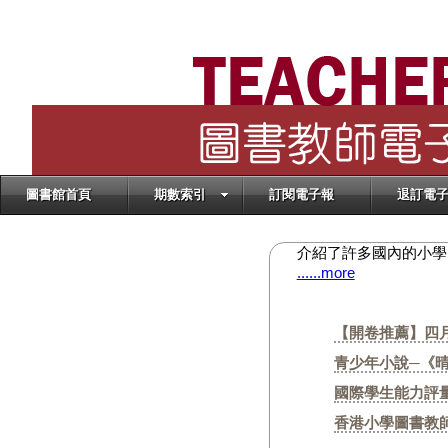
圖書館首頁
期數索引
訂閱電子報
退訂電
介紹了許多國內的小學
......more
【開卷推薦】四
青少年小說─《
國際學生能力評量計
香港小學圖書教