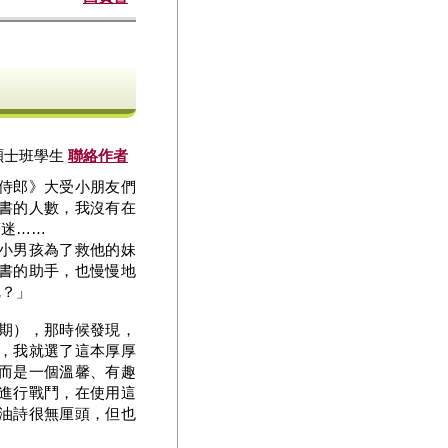
碩士班學生
聯絡作者
侍郎》大受小朋友們
書的人數，我沒有在
著迷……
小男孩為了救他的妹
書的助手，也慢慢地
呢？」
期），那時候發現，
，我就選了這本厚厚
而是一個溫馨、有趣
進行戰鬥，在使用這
油詩很無厘頭，但也