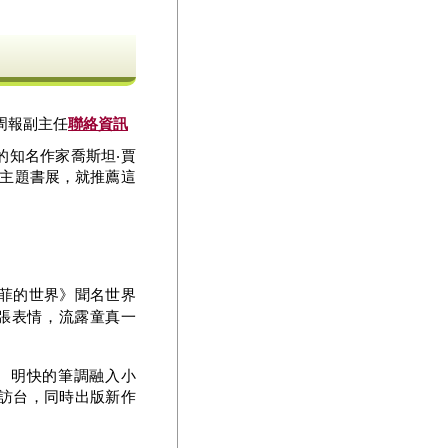
周報副主任
聯絡資訊
的知名作家喬斯坦‧賈
的主題書展，就推薦這
菲的世界》聞名世界
出誇張表情，流露童真一
、明快的筆調融入小
訪台，同時出版新作