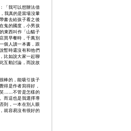
：「我可以想辦法借
要看，我真的是當場沒暈
帶書去給孩子看之後
在鬼的國度，小男孩
吃的東西叫作「山貓子
店買早餐時，千萬別
一個人讀一本書，跟
說暫時還沒有和他們
，比如說大家一起聊
此互動討論，而說故
很棒的，能吸引孩子
覺得是作者寫得好，
笑……不管是怎樣的
。而這也是我選擇導
否則，一本在別人眼
，就容易沒有很好的