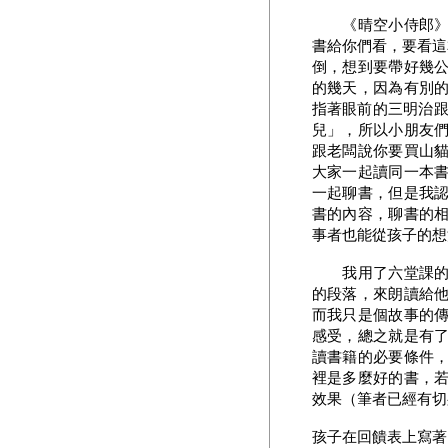
《晴空小侍郎》，
書給你們看，要看這本
倒，想到要帶好幾
的幾天，因為有別
指著眼前的三明治跟
兒」，所以小朋友
跟老闆說你要買山
大家一起讀同一本
一起聊書，但是我
書的內容，聊書的
事者也能從孩子的想
我用了六堂課的時
的段落，來朗讀給
而我只是個故事的
感受，總之就是有
讀書籍的必要條件
裡是多麼好的書，
效果（筆者已經有切
孩子在回饋表上寫著...