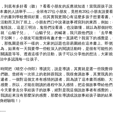
到底有多好看（聽）？看看小朋友的反應就知道！當我跟孩子說
書的人請舉手......」全班有27位小朋友，竟然有20位小朋友說
公斤的書到學校覺得好重，但其實我更開心有這麼多孩子想要看書。
的活動而又到了班上，小朋友們口中說著故事裡寫到的東西，例如：
鬼怪說,，這是三明治，鬼怪們沒看過，也沒聽懂，就以為那個好
們就「山貓子兒」、「山貓子兒」的喊著，我只跟他們說：「去早餐
貓子兒啊！」小朋友可能覺得有趣才會一直講吧？我當下的感覺是，
書，那氛圍是很不一樣的，大家的話題也容易圍繞在這本書上。即便
認為，如果有一天我要帶一些較深入的閱讀活動時，是很有可能性的
相關議題等等。透過這樣子的活動，孩子可以分享他的想法，大家彼
法中多認識每一位孩子。
間把《晴空小侍郎》導讀完，說是導讀，其實就是選一些我覺得
他們聽。曾經有一次班上的老師跟我說，我很會講故事，其實我真的
傳遞者，一個對這個文本有感情的讀者，因為讀了這本書而感動、大
了感覺，所以，才能在朗讀的過程中加入感情，把這個故事帶給他們
，今天要拿去分享給孩子的故事，絕對是我這個說故事者有感覺的，
若我讀起來沒有那麼深的感覺，那麼在導讀或說故事給孩子聽的結果
身經驗啦！）
...