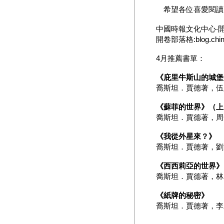
希望各位喜愛閱讀
中國時報文化中心‧
開卷部落格:blog.china
4月推薦書單：
《庇里牛斯山的城堡
喬斯坦．賈德著，伍豐珍
《蘇菲的世界》（上
喬斯坦．賈德著，周全譯
《我從外星來？》
喬斯坦．賈德著，劉泗翰
《西西莉亞的世界》
喬斯坦．賈德著，林為正
《紙牌的秘密》
喬斯坦．賈德著，李永平