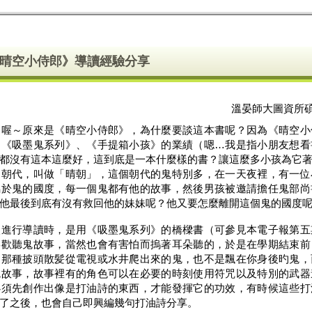
《晴空小侍郎》導讀經驗分享
溫晏師大圖資所
？喔～原來是《晴空小侍郎》，為什麼要談這本書呢？因為《晴空小
的《吸墨鬼系列》、《手提箱小孩》的業績（嗯…我是指小朋友想看
）都沒有這本這麼好，這到底是一本什麼樣的書？讓這麼多小孩為它
代，叫做「晴朝」，這個朝代的鬼特別多，在一天夜裡，有一位
屬於鬼的國度，每一個鬼都有他的故事，然後男孩被邀請擔任鬼部尚
他最後到底有沒有救回他的妹妹呢？他又要怎麼離開這個鬼的國度
行導讀時，是用《吸墨鬼系列》的橋樑書（可參見本電子報第五
喜歡聽鬼故事，當然也會有害怕而摀著耳朵聽的，於是在學期結束前
是那種披頭散髪從電視或水井爬出來的鬼，也不是飄在你身後旳鬼，
鬼故事，故事裡有的角色可以在必要的時刻使用符咒以及特別的武器
必須先創作出像是打油詩的東西，才能發揮它的功效，有時候這些打
了之後，也會自己即興編幾句打油詩分享。