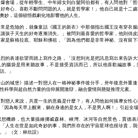
會場，從年輕學生、中年婦女到白髮阿伯都有，有人問他對「哲
烈好奇心、喜歡不斷問問題的人，就是哲學家！」他自己就是十二歲
奧妙，這個頓悟戲劇化地影響他的人生。
是危險的，就像童話《國王的新衣》中那個指出國王沒有穿衣服
，讓孩子天生的好奇逐漸消失。」被問到最喜愛的哲學家，他則俏皮
學家是蘇格拉底、耶穌和佛祖，「因為他們都是非常神祕、沒有留下
的表達欲望而踏上寫作之路，「沒想到光是把訊息寫出來告訴大
人的腦袋是用來聽故事，不是接受資訊而已，所以他喜歡編故事，
話。」
的城堡》描述一對戀人在一樁神祕事件後分手，卅年後意外重逢
性科學與超自然力量的信仰展開激辯，融合愛情與懸疑推理元素。
戀人來說，共度一生的意義是什麼？」有人問他如何揣摩女性心
「因為每天早上醒來，躺在身邊的是女人，不是男人啊！」引起全
機鋒，也大量描繪挪威森林、峽灣、冰河等自然景色，賈德表
：「人生在世是如此奇妙的事，我們所存在的宇宙星球也很珍貴，我
。」（文：林欣誼）