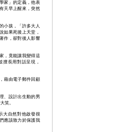
學家」的定義，他表
有天早上醒來，突然
的小孩，「許多大人
說如果死後上天堂，
著作，卻對後人影響
家，竟能讓我變得這
並擅長用對話呈現，
，藉由電子郵件回顧
理、設計出生動的男
場大笑。
示大自然對他啟發很
們應該致力於保護我