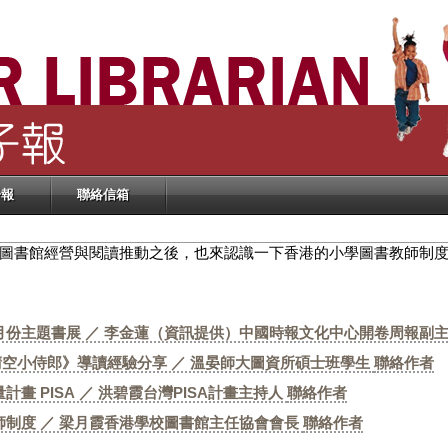
子報
聯絡信箱
圖書館經營與閱讀推動之後，也來認識一下香港的小學圖書教師制
月份主題書展 ／ 李金蓮（資訊提供）中國時報文化中心開卷周報副
晴空小侍郎》導讀經驗分享 ／ 溫晏師大圖資所碩士班學生
聯絡作者
畫 PISA ／ 洪碧霞台灣PISA計畫主持人
聯絡作者
師制度 ／ 梁月霞香港學校圖書館主任協會會長
聯絡作者