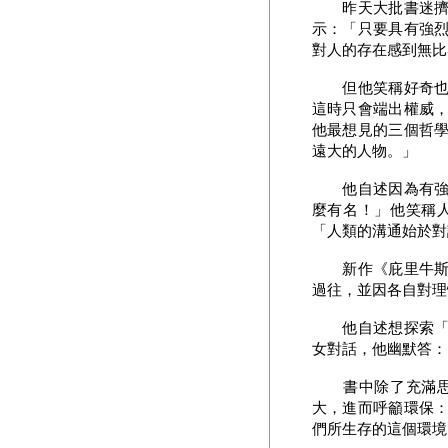
昨天大批書迷擠爆
示：「只要具有強
對人的存在感到無比
但他笑稱好奇也常
這時只會端出權威
他最想見的三個哲
遠大的人物。」
他自述因為有強烈
麼有名！」他笑稱
「人類的溝通始於對
新作《庇里牛斯山
過往，並因各自對理
他自述想探索「對
女對話，他幽默答：
書中除了充滿思想
大，進而呼籲環保
們所生存的這個環境