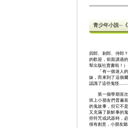
青少年小說─
四郎、刺郎、侍郎
的歡迎，前面講過
幫出版社賣書啦！
「有一個迷人的朝
妹，而來到了這個
認識了這些鬼怪……
第一個學期首次進
班上小朋友們普遍
的鬼故事，但它不
又充滿了新鮮事的
些符咒或武器時，
很有創意，小朋友聽