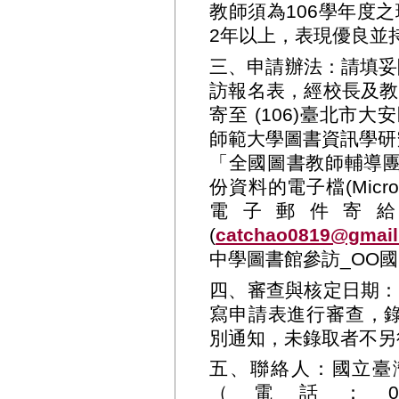
教師須為106學年度
2年以上，表現優良並
三、申請辦法：請填妥
訪報名表，經校長及教
寄至 (106)臺北市
師範大學圖書資訊學研
「全國圖書教師輔導團
份資料的電子檔(Micro
電子郵件寄
(
catchao0819@gmai
中學圖書館參訪_OO國
四、審查與核定日期：
寫申請表進行審查，錄
別通知，未錄取者不另
五、聯絡人：國立臺
（電話：02-77